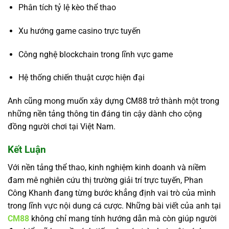
Phân tích tỷ lệ kèo thể thao
Xu hướng game casino trực tuyến
Công nghệ blockchain trong lĩnh vực game
Hệ thống chiến thuật cược hiện đại
Anh cũng mong muốn xây dựng CM88 trở thành một trong
những nền tảng thông tin đáng tin cậy dành cho cộng
đồng người chơi tại Việt Nam.
Kết Luận
Với nền tảng thể thao, kinh nghiệm kinh doanh và niềm
đam mê nghiên cứu thị trường giải trí trực tuyến, Phan
Công Khanh đang từng bước khẳng định vai trò của mình
trong lĩnh vực nội dung cá cược. Những bài viết của anh tại
CM88
không chỉ mang tính hướng dẫn mà còn giúp người