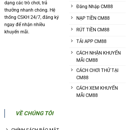
dạng các trò chơi, trả
Đăng Nhập CM88
thưởng nhanh chóng. Hệ
thống CSKH 24/7, đăng ký
NẠP TIỀN CM88
ngay để nhận nhiều
RÚT TIỀN CM88
khuyến mãi.
TẢI APP CM88
CÁCH NHẬN KHUYẾN
MÃI CM88
CÁCH CHƠI THỬ TẠI
CM88
CÁCH XEM KHUYẾN
MÃI CM88
VỀ CHÚNG TÔI