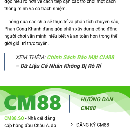
đọc hiểu rõ hơn về cách tiếp cận các trò chơi một cách
thông minh và có trách nhiệm.
Thông qua các chia sẻ thực tế và phân tích chuyên sâu,
Phan Công Khanh đang góp phần xây dựng cộng đồng
người chơi văn minh, hiểu biết và an toàn hơn trong thế
giới giải trí trực tuyến.
XEM THÊM:
Chính Sách Bảo Mật CM88
– Dữ Liệu Cá Nhân Không Bị Rò Rỉ
HƯỚNG DẪN
CM88
CM88.SO
- Nhà cái đẳng
ĐĂNG KÝ CM88
cấp hàng đầu Châu Á, đa