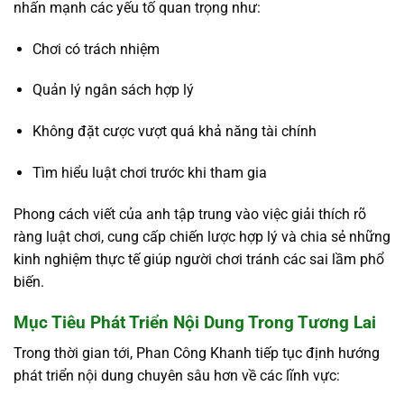
nhấn mạnh các yếu tố quan trọng như:
Chơi có trách nhiệm
Quản lý ngân sách hợp lý
Không đặt cược vượt quá khả năng tài chính
Tìm hiểu luật chơi trước khi tham gia
Phong cách viết của anh tập trung vào việc giải thích rõ
ràng luật chơi, cung cấp chiến lược hợp lý và chia sẻ những
kinh nghiệm thực tế giúp người chơi tránh các sai lầm phổ
biến.
Mục Tiêu Phát Triển Nội Dung Trong Tương Lai
Trong thời gian tới, Phan Công Khanh tiếp tục định hướng
phát triển nội dung chuyên sâu hơn về các lĩnh vực: