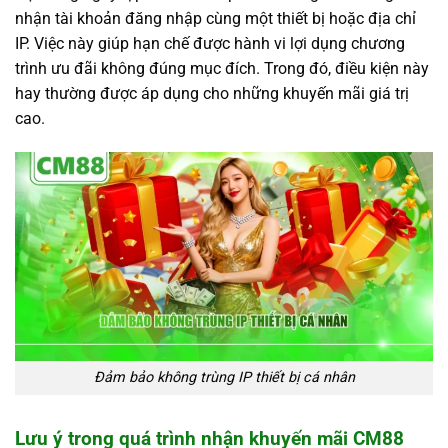
nhận tài khoản đăng nhập cùng một thiết bị hoặc địa chỉ
IP. Việc này giúp hạn chế được hành vi lợi dụng chương
trình ưu đãi không đúng mục đích. Trong đó, điều kiện này
hay thường được áp dụng cho những khuyến mãi giá trị
cao.
Đảm bảo không trùng IP thiết bị cá nhân
Lưu ý trong quá trình nhận khuyến mãi CM88