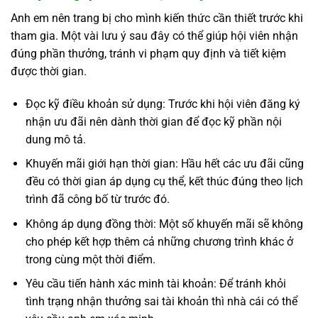
Anh em nên trang bị cho mình kiến thức cần thiết trước khi
tham gia. Một vài lưu ý sau đây có thể giúp hội viên nhận
đúng phần thưởng, tránh vi phạm quy định và tiết kiệm
được thời gian.
Đọc kỹ điều khoản sử dụng: Trước khi hội viên đăng ký
nhận ưu đãi nên dành thời gian để đọc kỹ phần nội
dung mô tả.
Khuyến mãi giới hạn thời gian: Hầu hết các ưu đãi cũng
đều có thời gian áp dụng cụ thể, kết thúc đúng theo lịch
trình đã công bố từ trước đó.
Không áp dụng đồng thời: Một số khuyến mãi sẽ không
cho phép kết hợp thêm cả những chương trình khác ở
trong cùng một thời điểm.
Yêu cầu tiến hành xác minh tài khoản: Để tránh khỏi
tình trạng nhận thưởng sai tài khoản thì nhà cái có thể