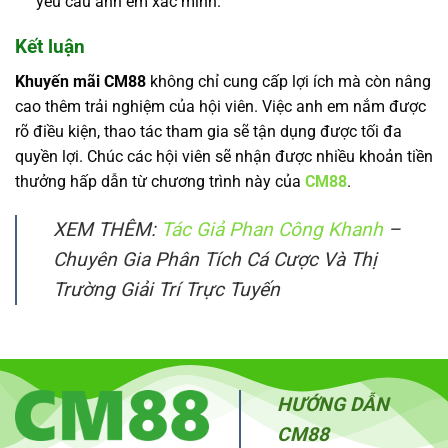
yêu cầu anh em xác minh.
Kết luận
Khuyến mãi CM88
không chỉ cung cấp lợi ích mà còn nâng
cao thêm trải nghiệm của hội viên. Việc anh em nắm được
rõ điều kiện, thao tác tham gia sẽ tận dụng được tối đa
quyền lợi. Chúc các hội viên sẽ nhận được nhiều khoản tiền
thưởng hấp dẫn từ chương trình này của
CM88
.
XEM THÊM:
Tác Giả Phan Công Khanh
–
Chuyên Gia Phân Tích Cá Cược Và Thị
Trường Giải Trí Trực Tuyến
HƯỚNG DẪN
CM88