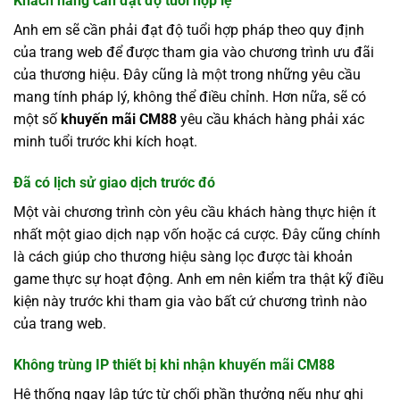
Khách hàng cần đạt độ tuổi hợp lệ
Anh em sẽ cần phải đạt độ tuổi hợp pháp theo quy định
của trang web để được tham gia vào chương trình ưu đãi
của thương hiệu. Đây cũng là một trong những yêu cầu
mang tính pháp lý, không thể điều chỉnh. Hơn nữa, sẽ có
một số
khuyến mãi CM88
yêu cầu khách hàng phải xác
minh tuổi trước khi kích hoạt.
Đã có lịch sử giao dịch trước đó
Một vài chương trình còn yêu cầu khách hàng thực hiện ít
nhất một giao dịch nạp vốn hoặc cá cược. Đây cũng chính
là cách giúp cho thương hiệu sàng lọc được tài khoản
game thực sự hoạt động. Anh em nên kiểm tra thật kỹ điều
kiện này trước khi tham gia vào bất cứ chương trình nào
của trang web.
Không trùng IP thiết bị khi nhận khuyến mãi CM88
Hệ thống ngay lập tức từ chối phần thưởng nếu như ghi