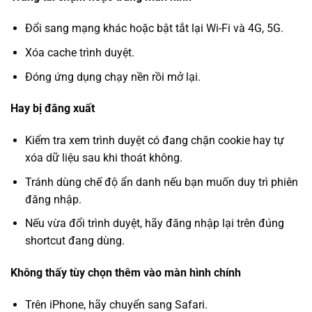
Đổi sang mạng khác hoặc bật tắt lại Wi-Fi và 4G, 5G.
Xóa cache trình duyệt.
Đóng ứng dụng chạy nền rồi mở lại.
Hay bị đăng xuất
Kiểm tra xem trình duyệt có đang chặn cookie hay tự
xóa dữ liệu sau khi thoát không.
Tránh dùng chế độ ẩn danh nếu bạn muốn duy trì phiên
đăng nhập.
Nếu vừa đổi trình duyệt, hãy đăng nhập lại trên đúng
shortcut đang dùng.
Không thấy tùy chọn thêm vào màn hình chính
Trên iPhone, hãy chuyển sang Safari.