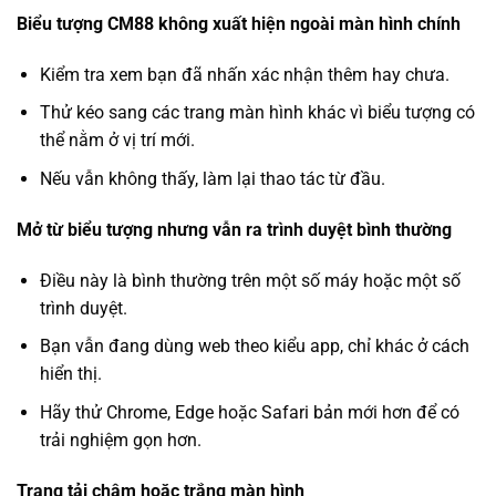
Biểu tượng CM88 không xuất hiện ngoài màn hình chính
Kiểm tra xem bạn đã nhấn xác nhận thêm hay chưa.
Thử kéo sang các trang màn hình khác vì biểu tượng có
thể nằm ở vị trí mới.
Nếu vẫn không thấy, làm lại thao tác từ đầu.
Mở từ biểu tượng nhưng vẫn ra trình duyệt bình thường
Điều này là bình thường trên một số máy hoặc một số
trình duyệt.
Bạn vẫn đang dùng web theo kiểu app, chỉ khác ở cách
hiển thị.
Hãy thử Chrome, Edge hoặc Safari bản mới hơn để có
trải nghiệm gọn hơn.
Trang tải chậm hoặc trắng màn hình