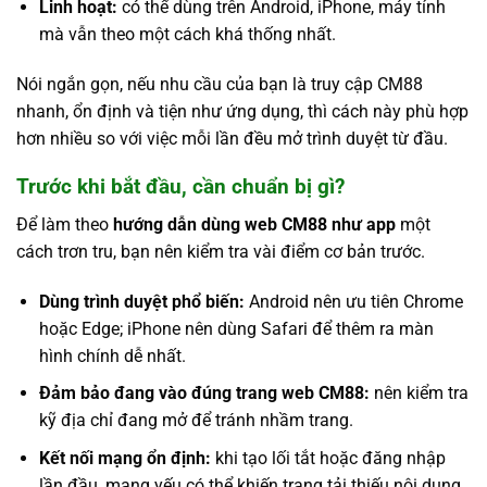
Linh hoạt:
có thể dùng trên Android, iPhone, máy tính
mà vẫn theo một cách khá thống nhất.
Nói ngắn gọn, nếu nhu cầu của bạn là truy cập CM88
nhanh, ổn định và tiện như ứng dụng, thì cách này phù hợp
hơn nhiều so với việc mỗi lần đều mở trình duyệt từ đầu.
Trước khi bắt đầu, cần chuẩn bị gì?
Để làm theo
hướng dẫn dùng web CM88 như app
một
cách trơn tru, bạn nên kiểm tra vài điểm cơ bản trước.
Dùng trình duyệt phổ biến:
Android nên ưu tiên Chrome
hoặc Edge; iPhone nên dùng Safari để thêm ra màn
hình chính dễ nhất.
Đảm bảo đang vào đúng trang web CM88:
nên kiểm tra
kỹ địa chỉ đang mở để tránh nhầm trang.
Kết nối mạng ổn định:
khi tạo lối tắt hoặc đăng nhập
lần đầu, mạng yếu có thể khiến trang tải thiếu nội dung.