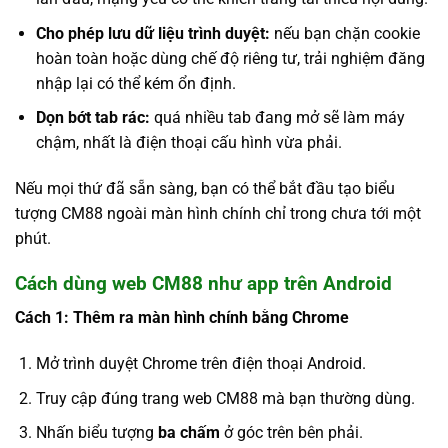
Cho phép lưu dữ liệu trình duyệt:
nếu bạn chặn cookie
hoàn toàn hoặc dùng chế độ riêng tư, trải nghiệm đăng
nhập lại có thể kém ổn định.
Dọn bớt tab rác:
quá nhiều tab đang mở sẽ làm máy
chậm, nhất là điện thoại cấu hình vừa phải.
Nếu mọi thứ đã sẵn sàng, bạn có thể bắt đầu tạo biểu
tượng CM88 ngoài màn hình chính chỉ trong chưa tới một
phút.
Cách dùng web CM88 như app trên Android
Cách 1: Thêm ra màn hình chính bằng Chrome
Mở trình duyệt Chrome trên điện thoại Android.
Truy cập đúng trang web CM88 mà bạn thường dùng.
Nhấn biểu tượng
ba chấm
ở góc trên bên phải.