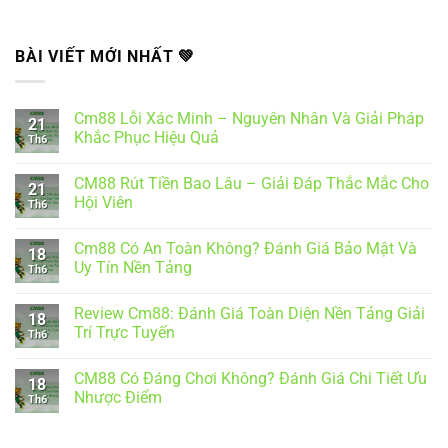
BÀI VIẾT MỚI NHẤT ️💚
Cm88 Lỗi Xác Minh – Nguyên Nhân Và Giải Pháp
21
Khắc Phục Hiệu Quả
Th6
Không
có
CM88 Rút Tiền Bao Lâu – Giải Đáp Thắc Mắc Cho
bình
21
luận
Hội Viên
Th6
ở
Cm88
Không
Lỗi
có
Cm88 Có An Toàn Không? Đánh Giá Bảo Mật Và
Xác
bình
18
Minh
luận
Uy Tín Nền Tảng
Th6
–
ở
Nguyên
CM88
Không
Nhân
Rút
có
Review Cm88: Đánh Giá Toàn Diện Nền Tảng Giải
Và
Tiền
bình
18
Giải
Bao
luận
Trí Trực Tuyến
Th6
Pháp
Lâu
ở
Khắc
–
Cm88
Không
Phục
Giải
Có
có
CM88 Có Đáng Chơi Không? Đánh Giá Chi Tiết Ưu
Hiệu
Đáp
An
bình
18
Quả
Thắc
Toàn
luận
Nhược Điểm
Th6
Mắc
Không?
ở
Cho
Đánh
Review
Không
Hội
Giá
Cm88:
có
Viên
Bảo
Đánh
bình