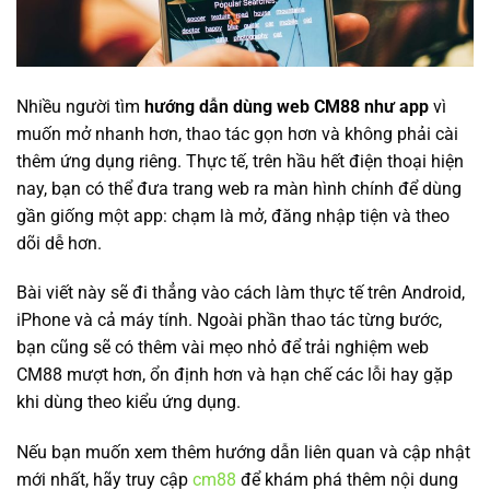
Nhiều người tìm
hướng dẫn dùng web CM88 như app
vì
muốn mở nhanh hơn, thao tác gọn hơn và không phải cài
thêm ứng dụng riêng. Thực tế, trên hầu hết điện thoại hiện
nay, bạn có thể đưa trang web ra màn hình chính để dùng
gần giống một app: chạm là mở, đăng nhập tiện và theo
dõi dễ hơn.
Bài viết này sẽ đi thẳng vào cách làm thực tế trên Android,
iPhone và cả máy tính. Ngoài phần thao tác từng bước,
bạn cũng sẽ có thêm vài mẹo nhỏ để trải nghiệm web
CM88 mượt hơn, ổn định hơn và hạn chế các lỗi hay gặp
khi dùng theo kiểu ứng dụng.
Nếu bạn muốn xem thêm hướng dẫn liên quan và cập nhật
mới nhất, hãy truy cập
cm88
để khám phá thêm nội dung