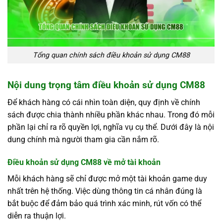
Tổng quan chính sách điều khoản sử dụng CM88
Nội dung trọng tâm điều khoản sử dụng CM88
Để khách hàng có cái nhìn toàn diện, quy định về chính
sách được chia thành nhiều phần khác nhau. Trong đó mỗi
phần lại chỉ ra rõ quyền lợi, nghĩa vụ cụ thể. Dưới đây là nội
dung chính mà người tham gia cần nắm rõ.
Điều khoản sử dụng CM88 về mở tài khoản
Mỗi khách hàng sẽ chỉ được mở một tài khoản game duy
nhất trên hệ thống. Việc dùng thông tin cá nhân đúng là
bắt buộc để đảm bảo quá trình xác minh, rút vốn có thể
diễn ra thuận lợi.