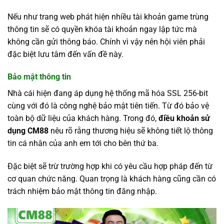
Nếu như trang web phát hiện nhiều tài khoản game trùng
thông tin sẽ có quyền khóa tài khoản ngay lập tức mà
không cần gửi thông báo. Chính vì vậy nên hội viên phải
đặc biệt lưu tâm đến vấn đề này.
Bảo mật thông tin
Nhà cái hiện đang áp dụng hệ thống mã hóa SSL 256-bit
cùng với đó là công nghệ bảo mật tiên tiến. Từ đó bảo vệ
toàn bộ dữ liệu của khách hàng. Trong đó,
điều khoản sử
dụng CM88
nêu rõ rằng thương hiệu sẽ không tiết lộ thông
tin cá nhân của anh em tới cho bên thứ ba.
Đặc biệt sẽ trừ trường hợp khi có yêu cầu hợp pháp đến từ
cơ quan chức năng. Quan trọng là khách hàng cũng cần có
trách nhiệm bảo mật thông tin đăng nhập.