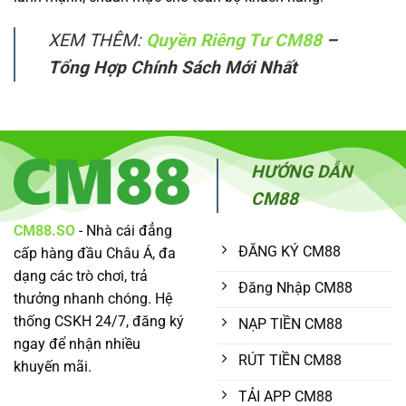
XEM THÊM:
Quyền Riêng Tư CM88
–
Tổng Hợp Chính Sách Mới Nhất
HƯỚNG DẪN
CM88
CM88.SO
- Nhà cái đẳng
ĐĂNG KÝ CM88
cấp hàng đầu Châu Á, đa
dạng các trò chơi, trả
Đăng Nhập CM88
thưởng nhanh chóng. Hệ
thống CSKH 24/7, đăng ký
NẠP TIỀN CM88
ngay để nhận nhiều
RÚT TIỀN CM88
khuyến mãi.
TẢI APP CM88