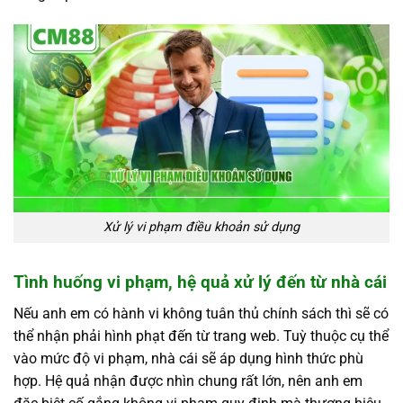
Xử lý vi phạm điều khoản sử dụng
Tình huống vi phạm, hệ quả xử lý đến từ nhà cái
Nếu anh em có hành vi không tuân thủ chính sách thì sẽ có
thể nhận phải hình phạt đến từ trang web. Tuỳ thuộc cụ thể
vào mức độ vi phạm, nhà cái sẽ áp dụng hình thức phù
hợp. Hệ quả nhận được nhìn chung rất lớn, nên anh em