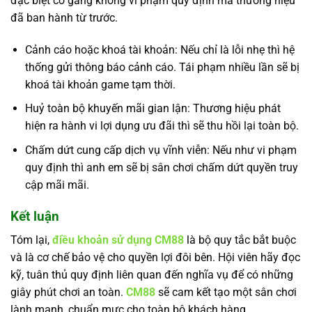
đặc biệt cố gắng không vi phạm quy định mà thương hiệu
đã ban hành từ trước.
Cảnh cáo hoặc khoá tài khoản: Nếu chỉ là lỗi nhẹ thì hệ
thống gửi thông báo cảnh cáo. Tái phạm nhiều lần sẽ bị
khoá tài khoản game tạm thời.
Huỷ toàn bộ khuyến mãi gian lận: Thương hiệu phát
hiện ra hành vi lợi dụng ưu đãi thì sẽ thu hồi lại toàn bộ.
Chấm dứt cung cấp dịch vụ vĩnh viễn: Nếu như vi phạm
quy định thì anh em sẽ bị sân chơi chấm dứt quyền truy
cập mãi mãi.
Kết luận
Tóm lại,
điều khoản sử dụng CM88
là bộ quy tắc bắt buộc
và là cơ chế bảo vệ cho quyền lợi đôi bên. Hội viên hãy đọc
kỹ, tuân thủ quy định liên quan đến nghĩa vụ để có những
giây phút chơi an toàn.
CM88
sẽ cam kết tạo một sân chơi
lành mạnh, chuẩn mực cho toàn bộ khách hàng.