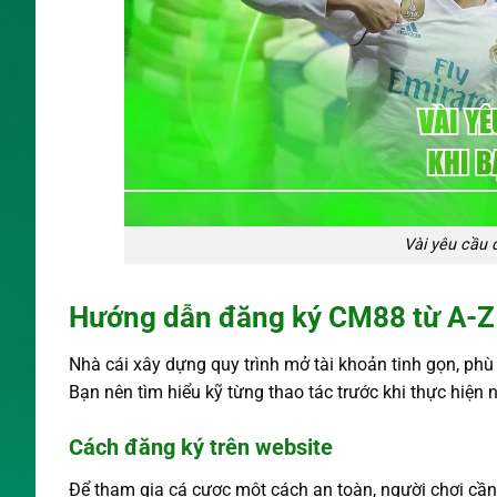
Vài yêu cầu 
Hướng dẫn đăng ký CM88 từ A-Z
Nhà cái xây dựng quy trình mở tài khoản tinh gọn, ph
Bạn nên tìm hiểu kỹ từng thao tác trước khi thực hiện
Cách đăng ký trên website
Để tham gia cá cược một cách an toàn, người chơi cần 