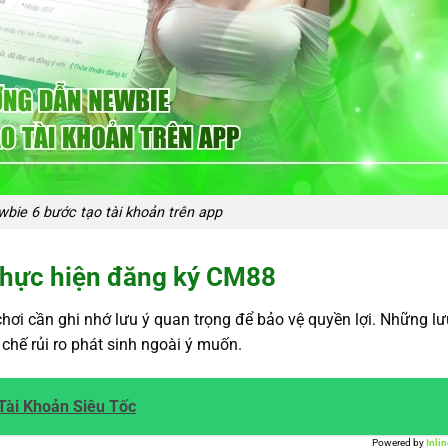
bie 6 bước tạo tài khoản trên app
 thực hiện đăng ký CM88
chơi cần ghi nhớ lưu ý quan trọng để bảo vệ quyền lợi. Những lư
chế rủi ro phát sinh ngoài ý muốn.
Tài Khoản Siêu Tốc
Powered by
Inlin