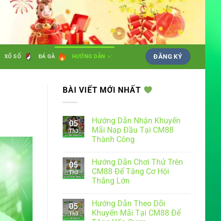
ĐĂNG KÝ
XỔ SỐ
ĐÁ GÀ
HƯỚNG DẪN
BÀI VIẾT MỚI NHẤT
Hướng Dẫn Nhận Khuyến
05
Mãi Nạp Đầu Tại CM88
Th3
Thành Công
Không
có
Hướng Dẫn Chơi Thử Trên
bình
05
luận
CM88 Để Tăng Cơ Hội
Th3
ở
Thắng Lớn
Hướng
Dẫn
Không
Nhận
có
Khuyến
Hướng Dẫn Theo Dõi
bình
05
Mãi
luận
Khuyến Mãi Tại CM88 Để
Nạp
Th3
ở
Đầu