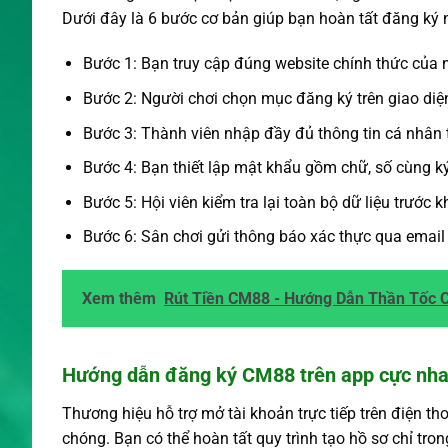
Dưới đây là 6 bước cơ bản giúp bạn hoàn tất đăng ký 
Bước 1: Bạn truy cập đúng website chính thức của 
Bước 2: Người chơi chọn mục đăng ký trên giao diện 
Bước 3: Thành viên nhập đầy đủ thông tin cá nhân
Bước 4: Bạn thiết lập mật khẩu gồm chữ, số cùng k
Bước 5: Hội viên kiểm tra lại toàn bộ dữ liệu trước
Bước 6: Sân chơi gửi thông báo xác thực qua email 
Xem thêm
Rút Tiền CM88 - Hướng Dẫn Thần Tốc C
Hướng dẫn đăng ký CM88 trên app cực nh
Thương hiệu hỗ trợ mở tài khoản trực tiếp trên điện t
chóng. Bạn có thể hoàn tất quy trình tạo hồ sơ chỉ tro