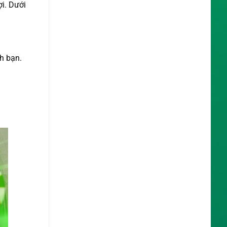
ợi. Dưới
h bạn.