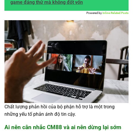
game đáng thử mà không đốt vốn
Powered by
Inline Related Posts
Chất lượng phản hồi của bộ phận hỗ trợ là một trong
những yếu tố phản ánh độ tin cậy.
Ai nên cân nhắc CM88 và ai nên dừng lại sớm