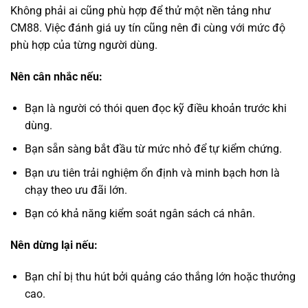
Không phải ai cũng phù hợp để thử một nền tảng như
CM88. Việc đánh giá uy tín cũng nên đi cùng với mức độ
phù hợp của từng người dùng.
Nên cân nhắc nếu:
Bạn là người có thói quen đọc kỹ điều khoản trước khi
dùng.
Bạn sẵn sàng bắt đầu từ mức nhỏ để tự kiểm chứng.
Bạn ưu tiên trải nghiệm ổn định và minh bạch hơn là
chạy theo ưu đãi lớn.
Bạn có khả năng kiểm soát ngân sách cá nhân.
Nên dừng lại nếu:
Bạn chỉ bị thu hút bởi quảng cáo thắng lớn hoặc thưởng
cao.