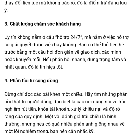
thay đổi liên tục mà không báo rõ, đó là điểm trừ đáng lưu
ý.
3. Chất lượng chăm sóc khách hàng
Uy tín không nằm ở câu “hỗ trợ 24/7”, mà nằm ở việc hỗ trợ
có giải quyết được việc hay không. Bạn có thể thử liên hệ
trước bằng một câu hỏi đơn giản về giao dịch, xác minh
hoặc khuyến mãi. Nếu phản hồi nhanh, đúng trọng tâm và
nhất quán, đó là tín hiệu tốt.
4. Phản hồi từ cộng đồng
Đừng chỉ đọc các bài khen một chiều. Hãy tìm những phản
hồi thật từ người dùng, đặc biệt là các nội dung nói về trải
nghiệm rút tiền, khóa tài khoản, xử lý khiếu nại và độ rõ
ràng của quy định. Một vài đánh giá trái chiều là bình
thường, nhưng nếu có quá nhiều phản ánh giống nhau về
một lỗi nghiêm trọng, bạn nên cân nhắc kỹ.