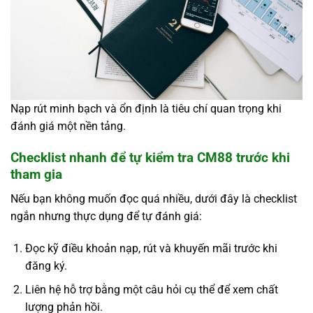
Nạp rút minh bạch và ổn định là tiêu chí quan trọng khi
đánh giá một nền tảng.
Checklist nhanh để tự kiểm tra CM88 trước khi
tham gia
Nếu bạn không muốn đọc quá nhiều, dưới đây là checklist
ngắn nhưng thực dụng để tự đánh giá:
Đọc kỹ điều khoản nạp, rút và khuyến mãi trước khi
đăng ký.
Liên hệ hỗ trợ bằng một câu hỏi cụ thể để xem chất
lượng phản hồi.