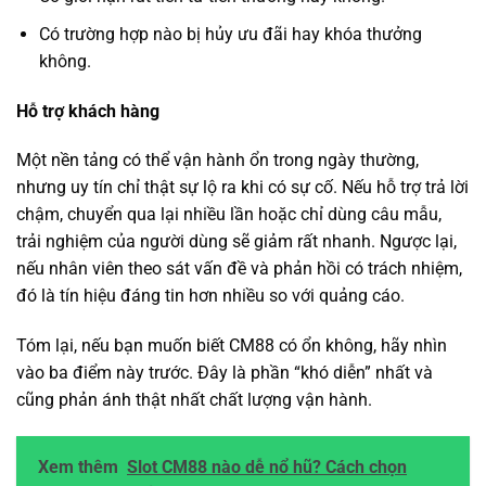
Có trường hợp nào bị hủy ưu đãi hay khóa thưởng
không.
Hỗ trợ khách hàng
Một nền tảng có thể vận hành ổn trong ngày thường,
nhưng uy tín chỉ thật sự lộ ra khi có sự cố. Nếu hỗ trợ trả lời
chậm, chuyển qua lại nhiều lần hoặc chỉ dùng câu mẫu,
trải nghiệm của người dùng sẽ giảm rất nhanh. Ngược lại,
nếu nhân viên theo sát vấn đề và phản hồi có trách nhiệm,
đó là tín hiệu đáng tin hơn nhiều so với quảng cáo.
Tóm lại, nếu bạn muốn biết CM88 có ổn không, hãy nhìn
vào ba điểm này trước. Đây là phần “khó diễn” nhất và
cũng phản ánh thật nhất chất lượng vận hành.
Xem thêm
Slot CM88 nào dễ nổ hũ? Cách chọn