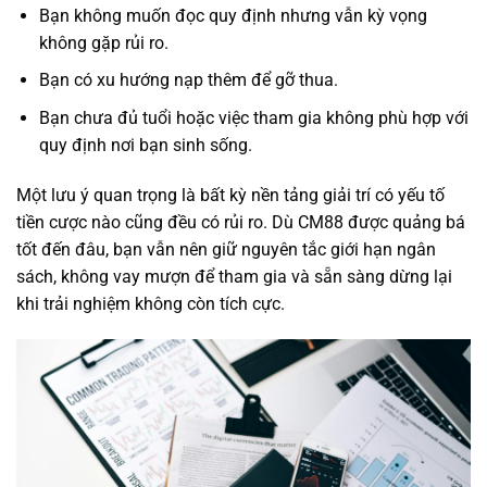
Bạn không muốn đọc quy định nhưng vẫn kỳ vọng
không gặp rủi ro.
Bạn có xu hướng nạp thêm để gỡ thua.
Bạn chưa đủ tuổi hoặc việc tham gia không phù hợp với
quy định nơi bạn sinh sống.
Một lưu ý quan trọng là bất kỳ nền tảng giải trí có yếu tố
tiền cược nào cũng đều có rủi ro. Dù CM88 được quảng bá
tốt đến đâu, bạn vẫn nên giữ nguyên tắc giới hạn ngân
sách, không vay mượn để tham gia và sẵn sàng dừng lại
khi trải nghiệm không còn tích cực.