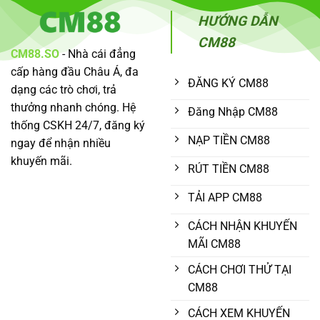
Trí
Không?
HƯỚNG DẪN
Trực
Đánh
Tuyến
Giá
Chi
CM88
Tiết
CM88.SO
- Nhà cái đẳng
Ưu
Nhược
cấp hàng đầu Châu Á, đa
Điểm
ĐĂNG KÝ CM88
dạng các trò chơi, trả
thưởng nhanh chóng. Hệ
Đăng Nhập CM88
thống CSKH 24/7, đăng ký
NẠP TIỀN CM88
ngay để nhận nhiều
khuyến mãi.
RÚT TIỀN CM88
TẢI APP CM88
CÁCH NHẬN KHUYẾN
MÃI CM88
CÁCH CHƠI THỬ TẠI
CM88
CÁCH XEM KHUYẾN