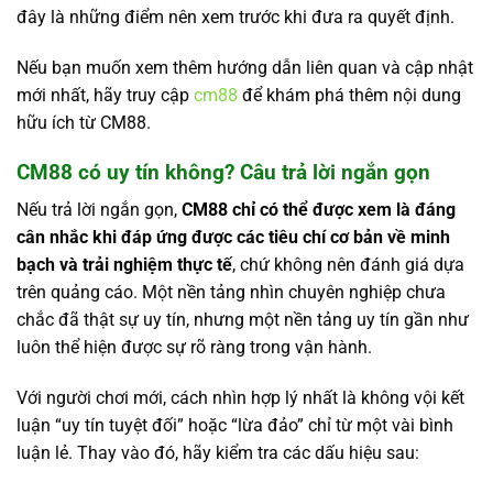
đây là những điểm nên xem trước khi đưa ra quyết định.
Nếu bạn muốn xem thêm hướng dẫn liên quan và cập nhật
mới nhất, hãy truy cập
cm88
để khám phá thêm nội dung
hữu ích từ CM88.
CM88 có uy tín không? Câu trả lời ngắn gọn
Nếu trả lời ngắn gọn,
CM88 chỉ có thể được xem là đáng
cân nhắc khi đáp ứng được các tiêu chí cơ bản về minh
bạch và trải nghiệm thực tế
, chứ không nên đánh giá dựa
trên quảng cáo. Một nền tảng nhìn chuyên nghiệp chưa
chắc đã thật sự uy tín, nhưng một nền tảng uy tín gần như
luôn thể hiện được sự rõ ràng trong vận hành.
Với người chơi mới, cách nhìn hợp lý nhất là không vội kết
luận “uy tín tuyệt đối” hoặc “lừa đảo” chỉ từ một vài bình
luận lẻ. Thay vào đó, hãy kiểm tra các dấu hiệu sau: