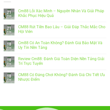
Cm88 Lỗi Xác Minh – Nguyên Nhân Và Giải Pháp
21
Khắc Phục Hiệu Quả
Th6
Không
có
CM88 Rút Tiền Bao Lâu – Giải Đáp Thắc Mắc Cho
bình
21
luận
Hội Viên
Th6
ở
Cm88
Không
Lỗi
có
Cm88 Có An Toàn Không? Đánh Giá Bảo Mật Và
Xác
bình
18
Minh
luận
Uy Tín Nền Tảng
Th6
–
ở
Nguyên
CM88
Không
Nhân
Rút
có
Review Cm88: Đánh Giá Toàn Diện Nền Tảng Giải
Và
Tiền
bình
18
Giải
Bao
luận
Trí Trực Tuyến
Th6
Pháp
Lâu
ở
Khắc
–
Cm88
Không
Phục
Giải
Có
có
CM88 Có Đáng Chơi Không? Đánh Giá Chi Tiết Ưu
Hiệu
Đáp
An
bình
18
Quả
Thắc
Toàn
luận
Nhược Điểm
Th6
Mắc
Không?
ở
Cho
Đánh
Review
Không
Hội
Giá
Cm88:
có
Viên
Bảo
Đánh
bình
Mật
Giá
luận
Và
Toàn
ở
Uy
Diện
CM88
Tín
Nền
Có
Nền
Tảng
Đáng
Tảng
Giải
Chơi