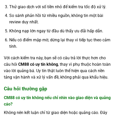
Thử giao dịch với số tiền nhỏ để kiểm tra tốc độ xử lý.
So sánh phản hồi từ nhiều nguồn, không tin một bài
review duy nhất.
Không nạp lớn ngay từ đầu dù thấy ưu đãi hấp dẫn.
Nếu có điểm mập mờ, dừng lại thay vì tiếp tục theo cảm
tính.
Với cách kiểm tra này, bạn sẽ có câu trả lời thực hơn cho
câu hỏi
CM88 có uy tín không
, thay vì phụ thuộc hoàn toàn
vào lời quảng bá. Uy tín thật luôn thể hiện qua cách nền
tảng vận hành và xử lý vấn đề, không phải qua khẩu hiệu.
Câu hỏi thường gặp
CM88 có uy tín không nếu chỉ nhìn vào giao diện và quảng
cáo?
Không nên kết luận chỉ từ giao diện hoặc quảng cáo. Đây