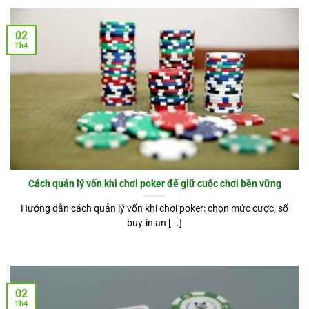
02
Th4
Cách quản lý vốn khi chơi poker để giữ cuộc chơi bền vững
Hướng dẫn cách quản lý vốn khi chơi poker: chọn mức cược, số
buy-in an [...]
02
Th4