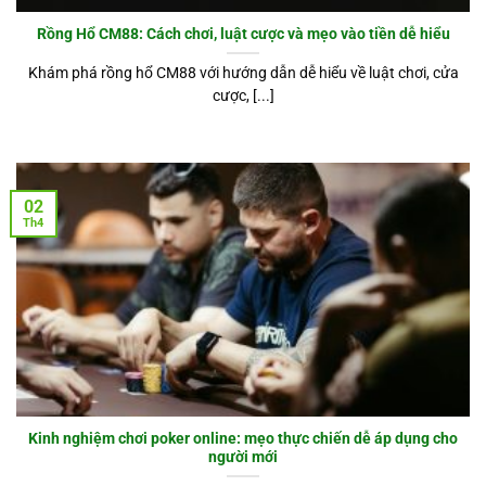
Rồng Hổ CM88: Cách chơi, luật cược và mẹo vào tiền dễ hiểu
Khám phá rồng hổ CM88 với hướng dẫn dễ hiểu về luật chơi, cửa
cược, [...]
02
Th4
Kinh nghiệm chơi poker online: mẹo thực chiến dễ áp dụng cho
người mới