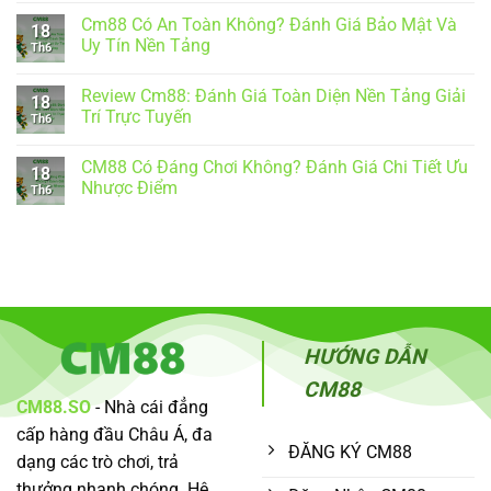
Lỗi
có
Cm88 Có An Toàn Không? Đánh Giá Bảo Mật Và
Xác
bình
18
Minh
luận
Uy Tín Nền Tảng
Th6
–
ở
Nguyên
CM88
Không
Nhân
Rút
có
Review Cm88: Đánh Giá Toàn Diện Nền Tảng Giải
Và
Tiền
bình
18
Giải
Bao
luận
Trí Trực Tuyến
Th6
Pháp
Lâu
ở
Khắc
–
Cm88
Không
Phục
Giải
Có
có
CM88 Có Đáng Chơi Không? Đánh Giá Chi Tiết Ưu
Hiệu
Đáp
An
bình
18
Quả
Thắc
Toàn
luận
Nhược Điểm
Th6
Mắc
Không?
ở
Cho
Đánh
Review
Không
Hội
Giá
Cm88:
có
Viên
Bảo
Đánh
bình
Mật
Giá
luận
Và
Toàn
ở
Uy
Diện
CM88
Tín
Nền
Có
Nền
Tảng
Đáng
Tảng
Giải
Chơi
Trí
Không?
HƯỚNG DẪN
Trực
Đánh
Tuyến
Giá
Chi
CM88
Tiết
CM88.SO
- Nhà cái đẳng
Ưu
Nhược
cấp hàng đầu Châu Á, đa
Điểm
ĐĂNG KÝ CM88
dạng các trò chơi, trả
thưởng nhanh chóng. Hệ