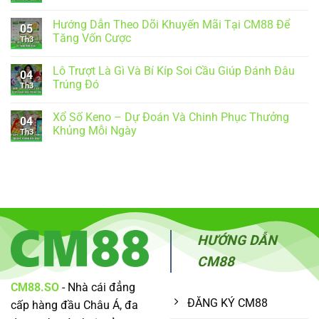
Hướng
Không
Dẫn
có
Hướng Dẫn Theo Dõi Khuyến Mãi Tại CM88 Để
Nhận
bình
05
Khuyến
luận
Tăng Vốn Cược
Th3
Mãi
ở
Nạp
Hướng
Không
Đầu
Dẫn
có
Lô Trượt Là Gì Và Bí Kíp Soi Cầu Giúp Đánh Đâu
Tại
Chơi
bình
04
CM88
Thử
luận
Trúng Đó
Th3
Thành
Trên
ở
Công
CM88
Hướng
Không
Để
Dẫn
có
Xổ Số Keno – Dự Đoán Và Chinh Phục Thưởng
Tăng
Theo
bình
04
Cơ
Dõi
luận
Khủng Mỗi Ngày
Th3
Hội
Khuyến
ở
Thắng
Mãi
Lô
Không
Lớn
Tại
Trượt
có
CM88
Là
bình
Để
Gì
luận
Tăng
Và
ở
Vốn
Bí
Xổ
Cược
Kíp
Số
Soi
Keno
Cầu
–
Giúp
Dự
HƯỚNG DẪN
Đánh
Đoán
Đâu
Và
Trúng
Chinh
CM88
Đó
Phục
Thưởng
Khủng
CM88.SO
- Nhà cái đẳng
Mỗi
ĐĂNG KÝ CM88
Ngày
cấp hàng đầu Châu Á, đa