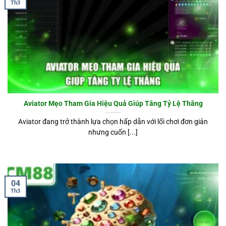
Th3
Aviator Mẹo Tham Gia Hiệu Quả Giúp Tăng Tỷ Lệ Thắng
Aviator đang trở thành lựa chọn hấp dẫn với lối chơi đơn giản
nhưng cuốn [...]
04
Th3