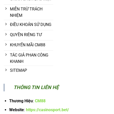
MIỄN TRỪ TRÁCH
NHIỆM
ĐIỀU KHOẢN SỬ DỤNG
QUYỀN RIÊNG TƯ
KHUYẾN MÃI CM88
TÁC GIẢ PHAN CÔNG
KHANH
SITEMAP
THÔNG TIN LIÊN HỆ
Thương Hiệu
:
CM88
Website
:
https://casinosport.bet/