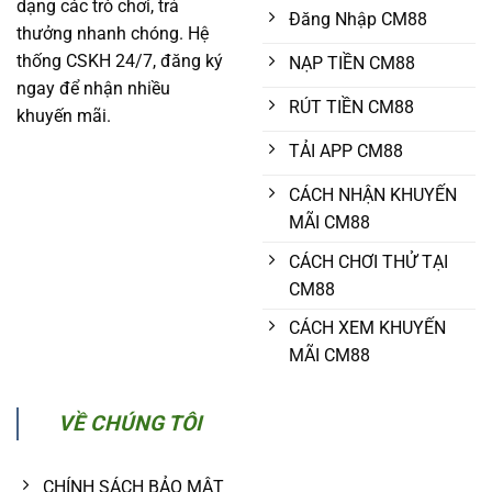
dạng các trò chơi, trả
Đăng Nhập CM88
thưởng nhanh chóng. Hệ
thống CSKH 24/7, đăng ký
NẠP TIỀN CM88
ngay để nhận nhiều
RÚT TIỀN CM88
khuyến mãi.
TẢI APP CM88
CÁCH NHẬN KHUYẾN
MÃI CM88
CÁCH CHƠI THỬ TẠI
CM88
CÁCH XEM KHUYẾN
MÃI CM88
VỀ CHÚNG TÔI
CHÍNH SÁCH BẢO MẬT